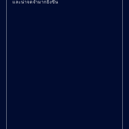
และน่าจดจำมากยิ่งขึ้น