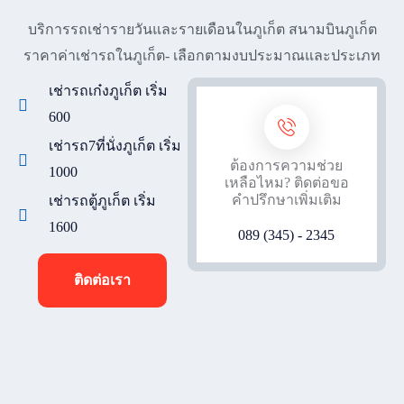
บริการรถเช่ารายวันและรายเดือนในภูเก็ต สนามบินภูเก็ต
ราคาค่าเช่ารถในภูเก็ต- เลือกตามงบประมาณและประเภท
เช่ารถเก๋งภูเก็ต เริ่ม
600
เช่ารถ7ที่นั่งภูเก็ต เริ่ม
ต้องการความช่วย
1000
เหลือไหม? ติดต่อขอ
คำปรึกษาเพิ่มเติม
เช่ารถตู้ภูเก็ต เริ่ม
1600
089 (345) - 2345
ติดต่อเรา