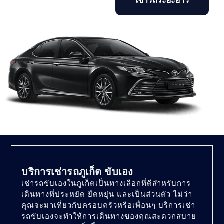
เช่ารถระยะยาว
บริการเช่ารถภูเก็ต ขับเอง
เช่ารถขับเองในภูเก็ตเป็นทางเลือกที่ดีสำหรับการ
เดินทางที่ประหยัด ยืดหยุ่น และเป็นส่วนตัว ไม่ว่า
คุณจะมาเที่ยวกับครอบครัวหรือเพื่อนๆ บริการเช่า
รถขับเองจะทำให้การเดินทางของคุณสะดวกสบาย