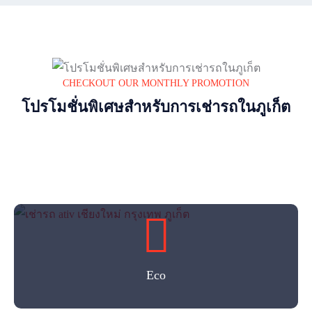
CHECKOUT OUR MONTHLY PROMOTION
โปรโมชั่นพิเศษสำหรับการเช่ารถในภูเก็ต
Eco