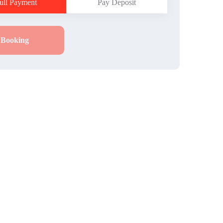
ull Payment
Pay Deposit
Booking