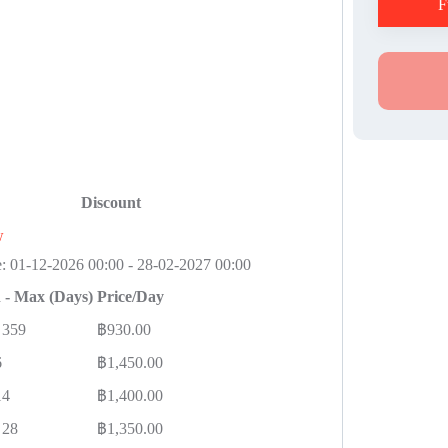
F
Discount
w
e:
01-12-2026 00:00
-
28-02-2027 00:00
 - Max (Days)
Price/Day
359
฿
930.00
6
฿
1,450.00
14
฿
1,400.00
28
฿
1,350.00