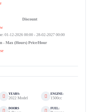
e
Discount
ew
me:
01-12-2026 00:00
-
28-02-2027 00:00
n - Max (Hours)
Price/Hour
se
YEARS:
ENGINE:
2022 Model
1500cc
DOORS
FUEL: