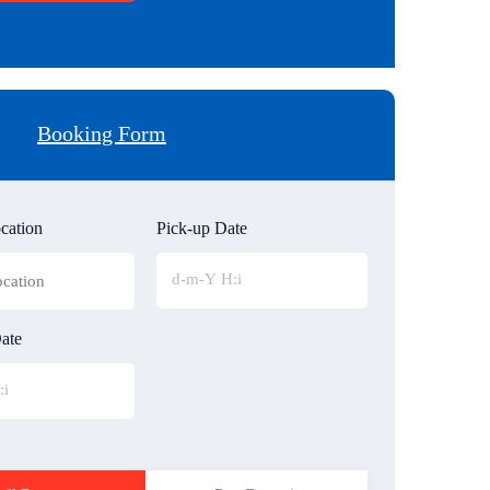
Booking Form
cation
Pick-up Date
ate