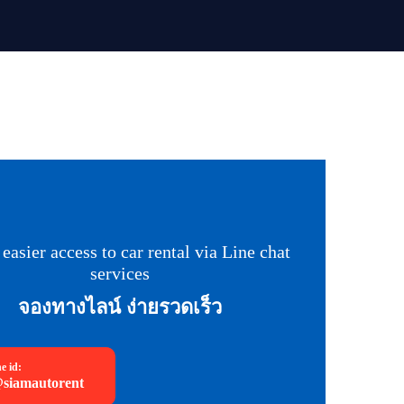
 easier access to car rental via Line chat
services
จองทางไลน์ ง่ายรวดเร็ว
ne id:
siamautorent