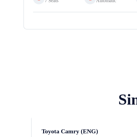
7 Seats
Automatic
Si
Toyota Camry (ENG)