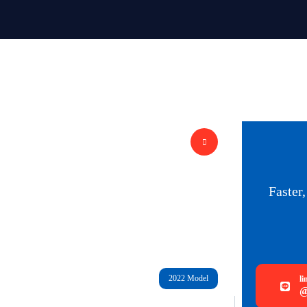
Faster,
2022 Model
li
@