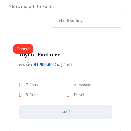
Showing all 3 results
Featured
Toyota Fortuner
เริ่มต้น
฿
1,980.00
วัน (Day)
7 Seats
Automatic
5 Doors
Diesel
จอง