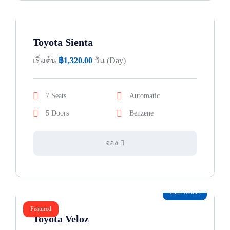
Toyota Sienta
เริ่มต้น
฿
1,320.00
วัน (Day)
7 Seats
Automatic
5 Doors
Benzene
จอง
2022 Model
Featured
Toyota Veloz