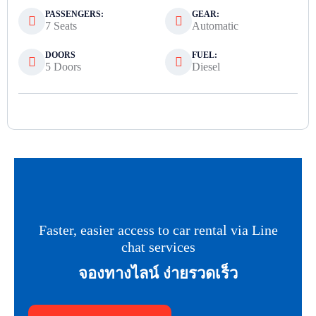
PASSENGERS:
GEAR:
7 Seats
Automatic
DOORS
FUEL:
5 Doors
Diesel
Faster, easier access to car rental via Line
chat services
จองทางไลน์ ง่ายรวดเร็ว