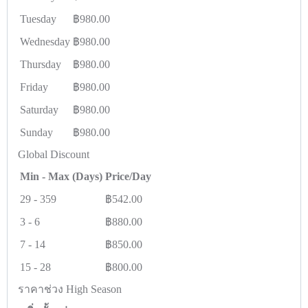
Tuesday
฿
980.00
Wednesday
฿
980.00
Thursday
฿
980.00
Friday
฿
980.00
Saturday
฿
980.00
Sunday
฿
980.00
Global Discount
Min - Max (Days)
Price/Day
29
-
359
฿
542.00
3
-
6
฿
880.00
7
-
14
฿
850.00
15
-
28
฿
800.00
ราคาช่วง High Season