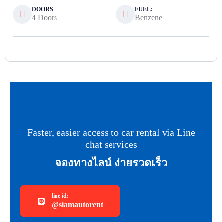
DOORS
FUEL:
4 Doors
Benzene
Faster, easier access to car rental via Line
chat services
จองทางไลน์ ง่ายรวดเร็ว
line id:
@siamautorent