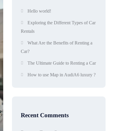
Hello world!
Exploring the Different Types of Car
Rentals
What Are the Benefits of Renting a
Car?
The Ultimate Guide to Renting a Car
How to use Map in AudiA6 luxury ?
Recent Comments