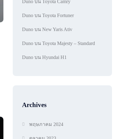
Duno
บน
Toyota Camry
Duno
บน
Toyota Fortuner
Duno
บน
New Yaris Ativ
Duno
บน
Toyota Majesty – Standard
Duno
บน
Hyundai H1
Archives
พฤษภาคม 2024
ตุลาคม 2023