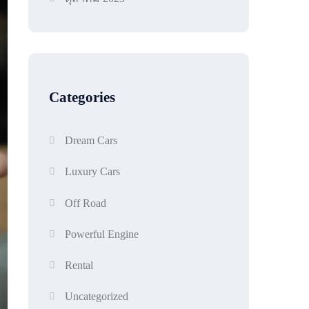
Categories
Dream Cars
Luxury Cars
Off Road
Powerful Engine
Rental
Uncategorized