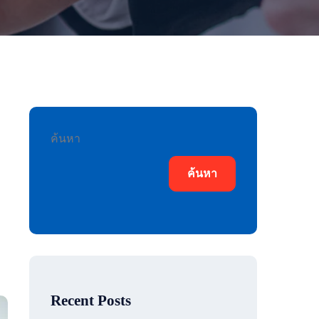
ค้นหา
ค้นหา
Recent Posts