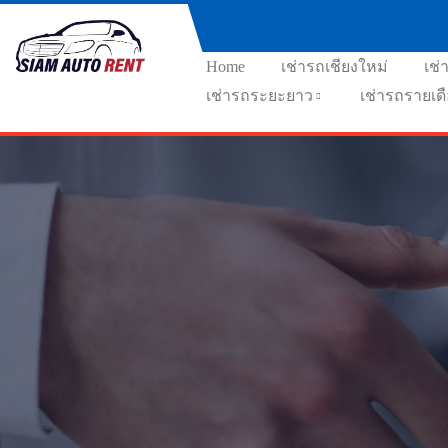
Home
เช่ารถเชียงใหม่
เช่
เช่ารถระยะยาว
เช่ารถรายเด