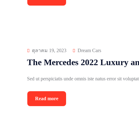
ตุลาคม 19, 2023
Dream Cars
The Mercedes 2022 Luxury an
Sed ut perspiciatis unde omnis iste natus error sit volupt
Read more