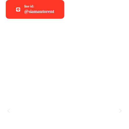
line id:
@siamautorent