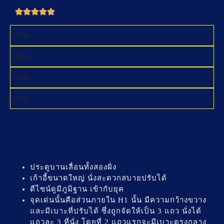
DESIGN
75%
FUNCTION
80%
MOBILITY
90%
SAFETY
80%
ประตูบานเลื่อนทั้งสองฝั่ง
เก้าอี้ขนาดใหญ่ นั่งสะดวกสบายปรับได้
ดีไซน์ดูมีภูมิฐาน เข้ากับยุค
จุดเด่นนั้นคือส่วนภายใน H1 นั้น มีความกว้างขวาง
และมีเบาะที่ปรับได้ ซึ่งถูกจัดให้เป็น 3 แถว นั่งได้
แถวละ 3 ที่นั่ง โดยที่ 2 แถวแรกจะมีเบาะตรงกลาง