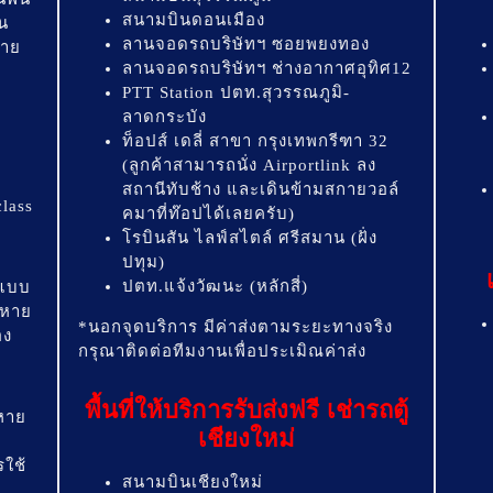
สนามบินดอนเมือง
น
ลานจอดรถบริษัทฯ ซอยพยงทอง
่าย
ลานจอดรถบริษัทฯ ช่างอากาศอุทิศ12
PTT Station ปตท.สุวรรณภูมิ-
ลาดกระบัง
ท็อปส์ เดลี่ สาขา กรุงเทพกรีฑา 32
(ลูกค้าสามารถนั่ง Airportlink ลง
สถานีทับช้าง และเดินข้ามสกายวอล์
class
คมาที่ท๊อปได้เลยครับ)
โรบินสัน ไลฟ์สไตล์ ศรีสมาน (ฝั่ง
ปทุม)
ปตท.แจ้งวัฒนะ (หลักสี่)
ถแบบ
ยหาย
*นอกจุดบริการ มีค่าส่งตามระยะทางจริง
อง
กรุณาติดต่อทีมงานเพื่อประเมิณค่าส่ง
พื้นที่ให้บริการรับส่งฟรี เช่ารถตู้
หาย
เชียงใหม่
ใช้
สนามบินเชียงใหม่